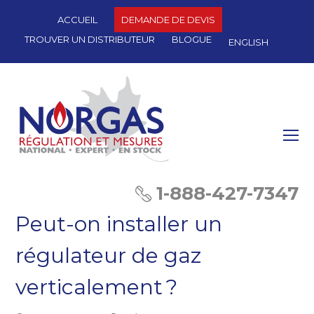
ACCUEIL
DEMANDE DE DEVIS
TROUVER UN DISTRIBUTEUR
BLOGUE
ENGLISH
O
Mo
M
1-888-427-7347
Peut-on installer un
régulateur de gaz
verticalement ?