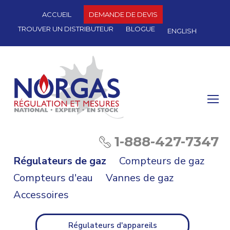
ACCUEIL
DEMANDE DE DEVIS
TROUVER UN DISTRIBUTEUR
BLOGUE
ENGLISH
O
Mo
M
1-888-427-7347
Régulateurs de gaz
Compteurs de gaz
Compteurs d'eau
Vannes de gaz
Accessoires
Régulateurs d'appareils