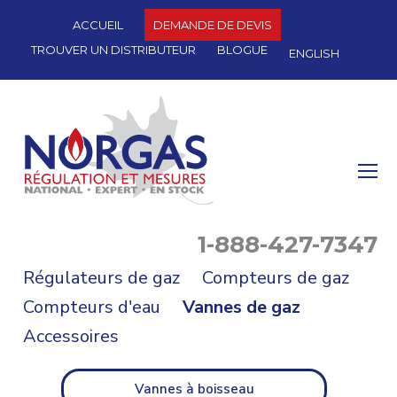
ACCUEIL
DEMANDE DE DEVIS
TROUVER UN DISTRIBUTEUR
BLOGUE
ENGLISH
O
Mo
M
1-888-427-7347
Régulateurs de gaz
Compteurs de gaz
Compteurs d'eau
Vannes de gaz
Accessoires
Vannes à boisseau