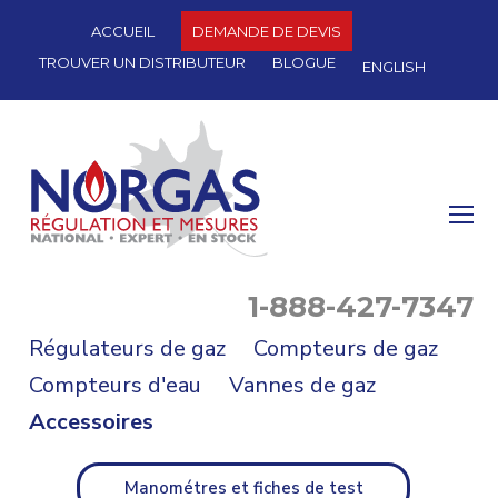
ACCUEIL
DEMANDE DE DEVIS
TROUVER UN DISTRIBUTEUR
BLOGUE
ENGLISH
O
Mo
M
1-888-427-7347
Régulateurs de gaz
Compteurs de gaz
Compteurs d'eau
Vannes de gaz
Accessoires
Manométres et fiches de test